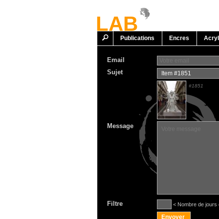
LAB
Publications
Encres
Acryl
Email
Sujet
#1851
Message
Filtre
< Nombre de jours