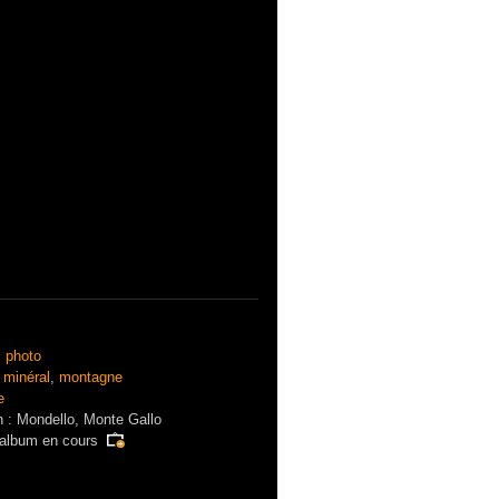
:
photo
:
minéral
,
montagne
e
n : Mondello, Monte Gallo
'album en cours