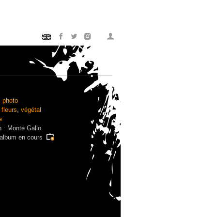
:
photo
:
fleurs
,
végétal
e
n : Monte Gallo
'album en cours