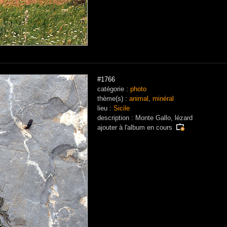
#1766
catégorie :
photo
thème(s) :
animal
,
minéral
lieu :
Sicile
description : Monte Gallo, lézard
ajouter à
l'album en cours