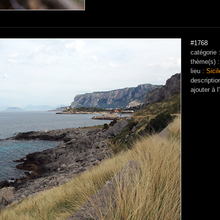
#1768
catégorie 
thème(s) 
lieu :
Sicil
descriptio
ajouter à
l