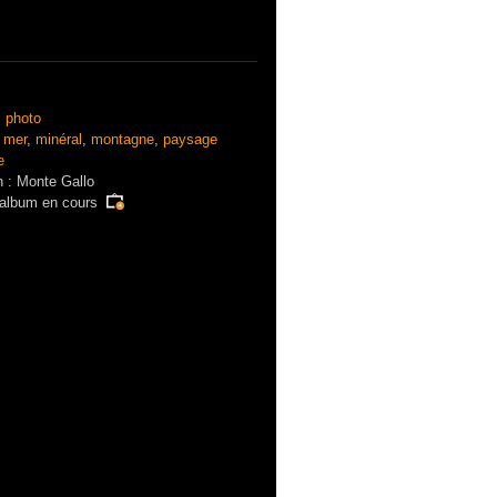
:
photo
:
mer
,
minéral
,
montagne
,
paysage
e
n : Monte Gallo
'album en cours