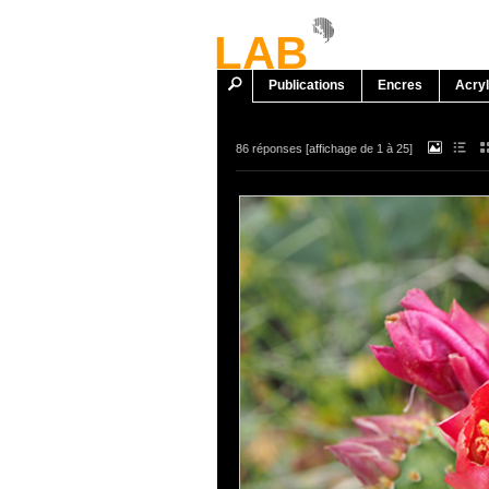
LAB
Publications
Encres
Acryl
86 réponses
[affichage de 1 à 25]