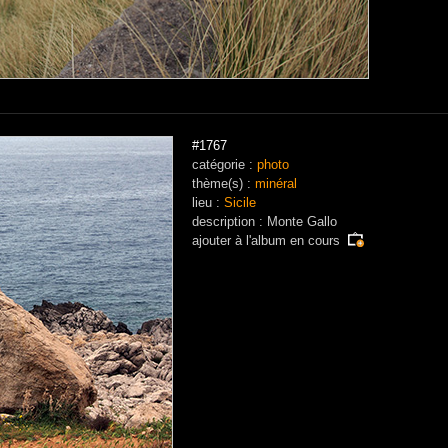
#1767
catégorie :
photo
thème(s) :
minéral
lieu :
Sicile
description : Monte Gallo
ajouter à
l'album en cours