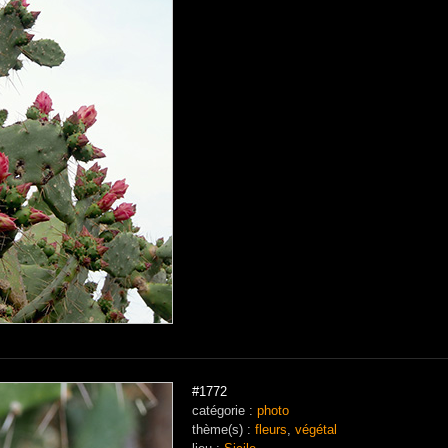
#1772
catégorie :
photo
thème(s) :
fleurs
,
végétal