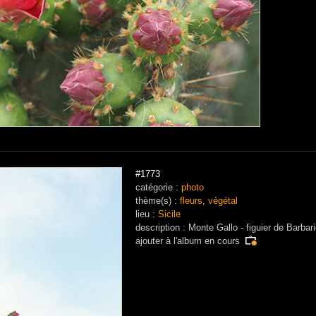
#1773
catégorie :
photo
thème(s) :
fleurs
,
végétal
lieu :
Sicile
description : Monte Gallo - figuier de Barbar
ajouter à
l'album en cours