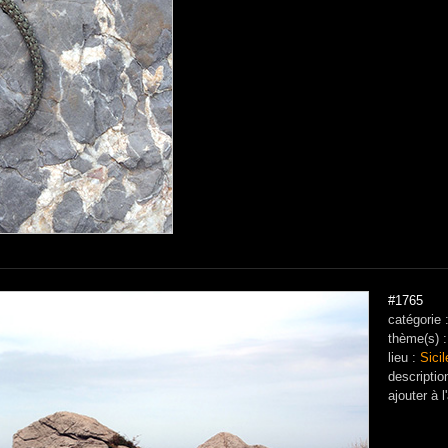
#1765
catégorie 
thème(s) 
lieu :
Sicil
descriptio
ajouter à
l