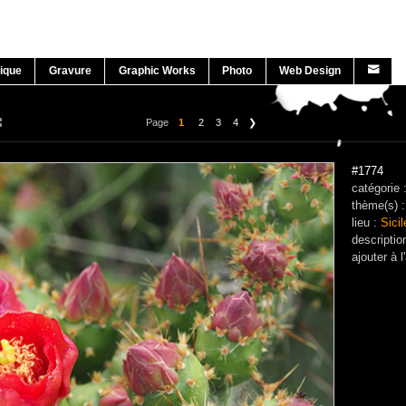
ique
Gravure
Graphic Works
Photo
Web Design
Page
1
2
3
4
❯
#1774
catégorie 
thème(s) 
lieu :
Sicil
descriptio
ajouter à
l