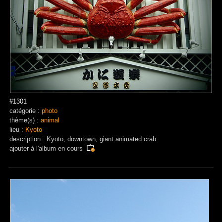
#1301
catégorie :
photo
thème(s) :
animal
lieu :
Kyoto
description : Kyoto, downtown, giant animated crab
ajouter à
l'album en cours