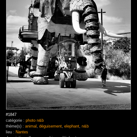
#1847
catégorie :
photo n&b
thème(s) :
animal
,
déguisement
,
elephant
,
n&b
lieu :
Nantes