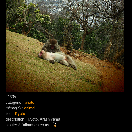
#1305
catégorie :
photo
thème(s) :
animal
lieu :
Kyoto
description : Kyoto, Arashiyama
ajouter à
l'album en cours