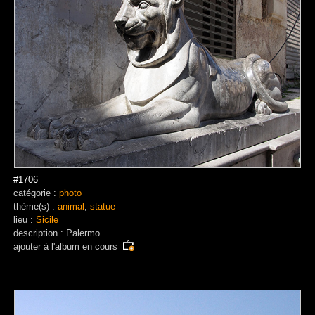
#1706
catégorie :
photo
thème(s) :
animal
,
statue
lieu :
Sicile
description : Palermo
ajouter à
l'album en cours