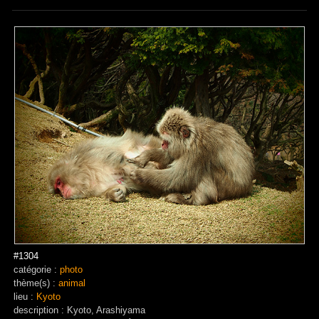
#1304
catégorie :
photo
thème(s) :
animal
lieu :
Kyoto
description : Kyoto, Arashiyama