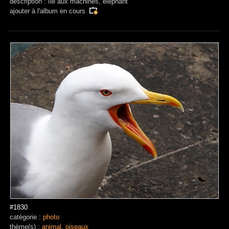
description : Ile aux machines, éléphant
ajouter à
l'album en cours
#1830
catégorie :
photo
thème(s) :
animal
,
oiseaux