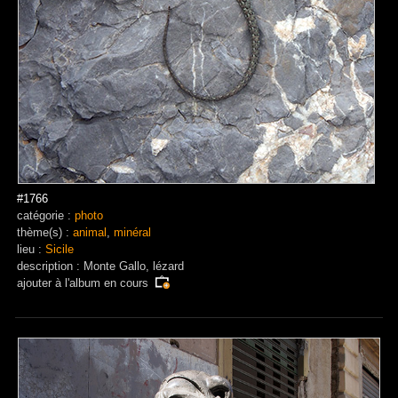
#1766
catégorie :
photo
thème(s) :
animal
,
minéral
lieu :
Sicile
description : Monte Gallo, lézard
ajouter à
l'album en cours