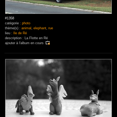
#1358
catégorie :
photo
thème(s) :
animal
,
elephant
,
rue
lieu :
Ile de Ré
description : La Flotte en Ré
ajouter à
l'album en cours