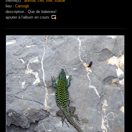
thème(s) :
animal
,
ciel
,
mer
,
statue
lieu :
Camogli
description : Que de baleines!
ajouter à
l'album en cours