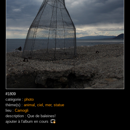
#1809
catégorie :
photo
thème(s) :
animal
,
ciel
,
mer
,
statue
lieu :
Camogli
description : Que de baleines!
ajouter à
l'album en cours