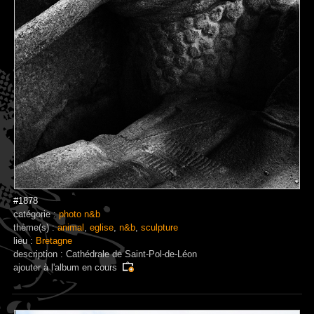
#1878
catégorie :
photo n&b
thème(s) :
animal
,
eglise
,
n&b
,
sculpture
lieu :
Bretagne
description : Cathédrale de Saint-Pol-de-Léon
ajouter à
l'album en cours