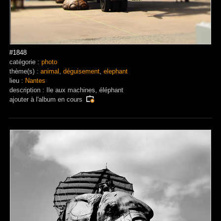
#1848
catégorie :
photo
thème(s) :
animal
,
déguisement
,
elephant
lieu :
Nantes
description : Ile aux machines, éléphant
ajouter à
l'album en cours