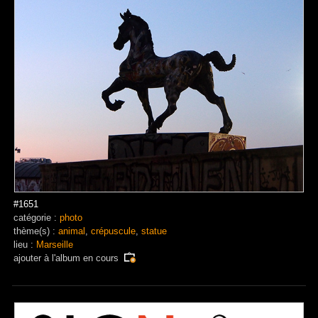
#1651
catégorie :
photo
thème(s) :
animal
,
crépuscule
,
statue
lieu :
Marseille
ajouter à
l'album en cours