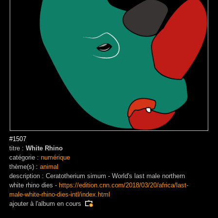
#1507
titre :
White Rhino
catégorie :
numérique
thème(s) :
animal
description : Ceratotherium simum - World's last male northern
white rhino dies -
https://edition.cnn.com/2018/03/20/africa/last-
male-white-rhino-dies-intl/index.html
ajouter à
l'album en cours